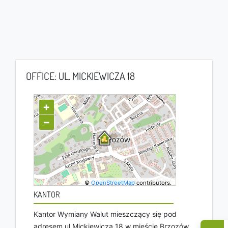
OFFICE: UL. MICKIEWICZA 18
+
−
©
OpenStreetMap
contributors.
KANTOR
Kantor Wymiany Walut mieszczący się pod
adresem ul Mickiewicza 18 w mieście Brzozów