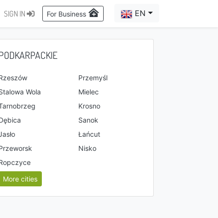
EN
SIGN IN
For Business
PODKARPACKIE
Rzeszów
Przemyśl
Stalowa Wola
Mielec
Tarnobrzeg
Krosno
Dębica
Sanok
Jasło
Łańcut
Przeworsk
Nisko
Ropczyce
More cities