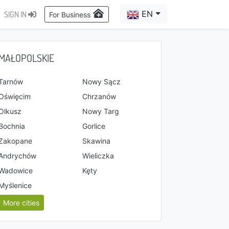
EN
SIGN IN
For Business
MAŁOPOLSKIE
Tarnów
Nowy Sącz
Oświęcim
Chrzanów
Olkusz
Nowy Targ
Bochnia
Gorlice
Zakopane
Skawina
Andrychów
Wieliczka
Wadowice
Kęty
Myślenice
More cities