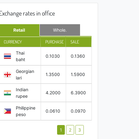
Exchange rates in office
Retail
Whole.
CURRENCY
PURCHASE
SALE
Thai
0.1030
0.1360
baht
Georgian
1.3500
1.5900
lari
Indian
4.2000
6.3900
rupee
Philippine
0.0610
0.0970
peso
1
2
3