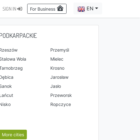
EN
SIGN IN
For Business
PODKARPACKIE
Rzeszów
Przemyśl
Stalowa Wola
Mielec
Tarnobrzeg
Krosno
Dębica
Jarosław
Sanok
Jasło
Łańcut
Przeworsk
Nisko
Ropczyce
More cities