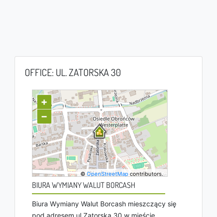
OFFICE: UL. ZATORSKA 30
+
−
©
OpenStreetMap
contributors.
BIURA WYMIANY WALUT BORCASH
Biura Wymiany Walut Borcash mieszczący się
pod adresem ul Zatorska 30 w mieście