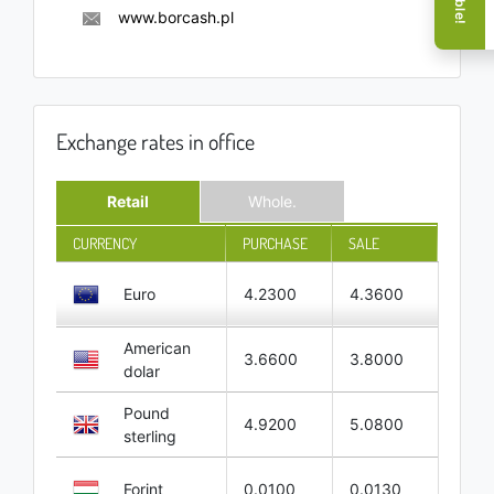
www.borcash.pl
Exchange rates in office
Retail
Whole.
CURRENCY
PURCHASE
SALE
Euro
4.2300
4.3600
American
3.6600
3.8000
dolar
Pound
4.9200
5.0800
sterling
Forint
0.0100
0.0130