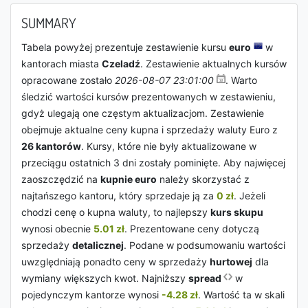
SUMMARY
Tabela powyżej prezentuje zestawienie kursu
euro
w
kantorach miasta
Czeladź
. Zestawienie aktualnych kursów
opracowane zostało
2026-08-07 23:01:00
. Warto
śledzić wartości kursów prezentowanych w zestawieniu,
gdyż ulegają one częstym aktualizacjom. Zestawienie
obejmuje aktualne ceny kupna i sprzedaży waluty Euro z
26 kantorów
. Kursy, które nie były aktualizowane w
przeciągu ostatnich 3 dni zostały pominięte. Aby najwięcej
zaoszczędzić na
kupnie euro
należy skorzystać z
najtańszego kantoru, który sprzedaje ją za
0 zł
. Jeżeli
chodzi cenę o kupna waluty, to najlepszy
kurs skupu
wynosi obecnie
5.01 zł
. Prezentowane ceny dotyczą
sprzedaży
detalicznej
. Podane w podsumowaniu wartości
uwzględniają ponadto ceny w sprzedaży
hurtowej
dla
wymiany większych kwot. Najniższy
spread
w
pojedynczym kantorze wynosi
-4.28 zł
. Wartość ta w skali