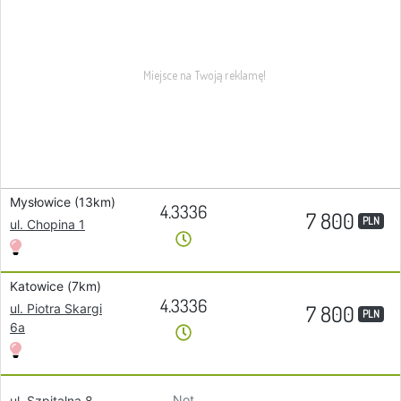
Mysłowice (13km)
4.3336
7 800
PLN
ul. Chopina 1
Katowice (7km)
4.3336
7 800
ul. Piotra Skargi
PLN
6a
Not
ul. Szpitalna 8