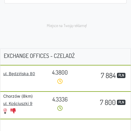
EXCHANGE OFFICES - CZELADŹ
4.3800
7 884
ul. Będzińska 80
PLN
Chorzów (8km)
4.3336
7 800
PLN
ul. Kościuszki 9