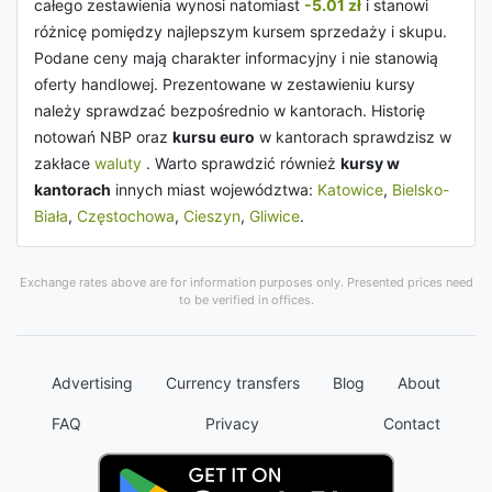
całego zestawienia wynosi natomiast
-5.01 zł
i stanowi
różnicę pomiędzy najlepszym kursem sprzedaży i skupu.
Podane ceny mają charakter informacyjny i nie stanowią
oferty handlowej. Prezentowane w zestawieniu kursy
należy sprawdzać bezpośrednio w kantorach. Historię
notowań NBP oraz
kursu euro
w kantorach sprawdzisz w
zakłace
waluty
. Warto sprawdzić również
kursy w
kantorach
innych miast województwa:
Katowice
,
Bielsko-
Biała
,
Częstochowa
,
Cieszyn
,
Gliwice
.
Exchange rates above are for information purposes only. Presented prices need
to be verified in offices.
Advertising
Currency transfers
Blog
About
FAQ
Privacy
Contact