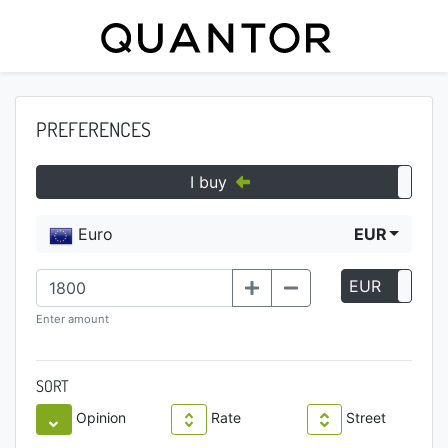
PREFERENCES
I buy
Euro
EUR
EUR
P
Enter amount
SORT
Opinion
Rate
Street