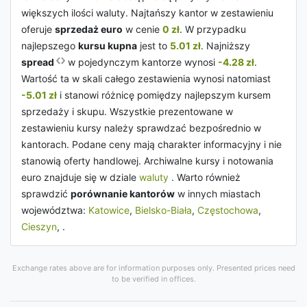
większych ilości waluty. Najtańszy kantor w zestawieniu
oferuje
sprzedaż euro
w cenie
0 zł
. W przypadku
najlepszego
kursu kupna
jest to
5.01 zł
. Najniższy
spread
w pojedynczym kantorze wynosi
-4.28 zł
.
Wartość ta w skali całego zestawienia wynosi natomiast
-5.01 zł
i stanowi różnicę pomiędzy najlepszym kursem
sprzedaży i skupu. Wszystkie prezentowane w
zestawieniu kursy należy sprawdzać bezpośrednio w
kantorach. Podane ceny mają charakter informacyjny i nie
stanowią oferty handlowej. Archiwalne kursy i notowania
euro znajduje się w dziale
waluty
. Warto również
sprawdzić
porównanie kantorów
w innych miastach
województwa:
Katowice
,
Bielsko-Biała
,
Częstochowa
,
Cieszyn
, .
Exchange rates above are for information purposes only. Presented prices need
to be verified in offices.