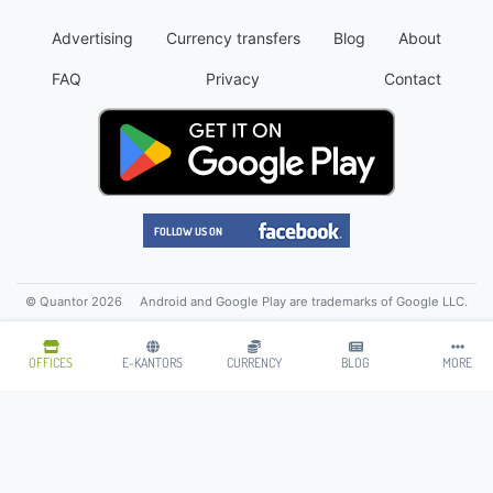
Advertising
Currency transfers
Blog
About
FAQ
Privacy
Contact
© Quantor 2026
Android and Google Play are trademarks of Google LLC.
OFFICES
E-KANTORS
CURRENCY
BLOG
MORE