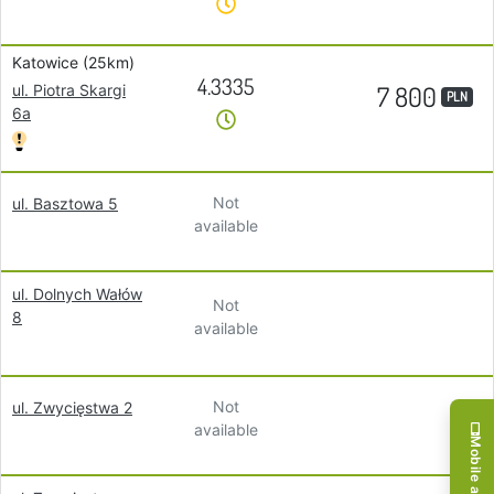
Katowice (25km)
4.3335
7 800
ul. Piotra Skargi
PLN
6a
Not
ul. Basztowa 5
available
ul. Dolnych Wałów
Not
8
available
Not
ul. Zwycięstwa 2
available