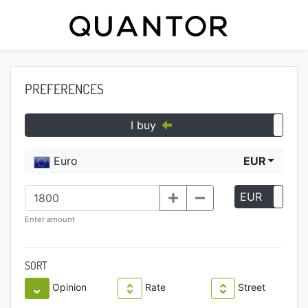
PREFERENCES
I buy
Euro
EUR
EUR
P
Enter amount
SORT
Opinion
Rate
Street