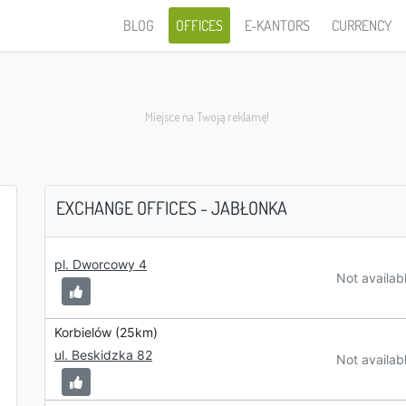
BLOG
OFFICES
E-KANTORS
CURRENCY
EXCHANGE OFFICES - JABŁONKA
I sell
pl. Dworcowy 4
Not availab
Korbielów (25km)
ul. Beskidzka 82
PLN
Not availab