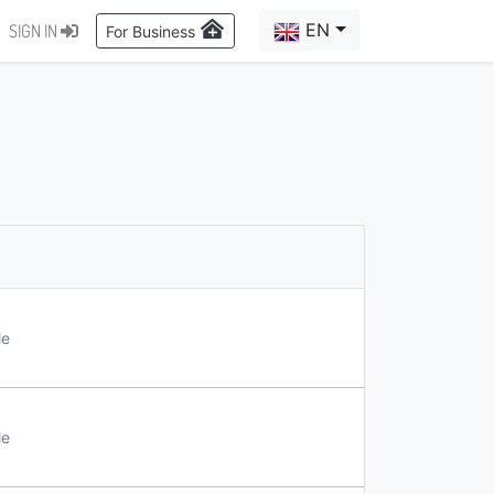
EN
SIGN IN
For Business
le
le