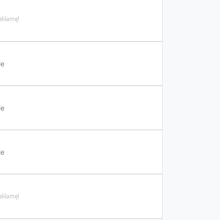
le
le
le