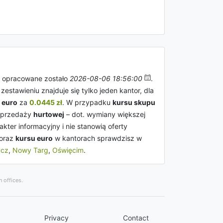
w opracowane zostało
2026-08-06 18:56:00
.
stawieniu znajduje się tylko jeden kantor, dla
 euro
za
0.0445 zł
. W przypadku
kursu skupu
 sprzedaży
hurtowej
– dot. wymiany większej
kter informacyjny i nie stanowią oferty
 oraz
kursu euro
w kantorach sprawdzisz w
ącz
,
Nowy Targ
,
Oświęcim
.
 offices.
Privacy
Contact