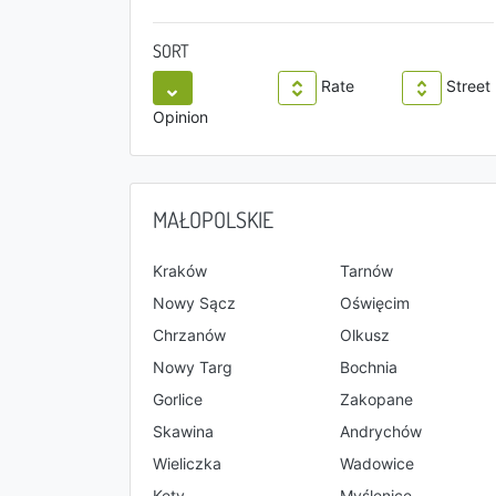
SORT
Rate
Street
Opinion
MAŁOPOLSKIE
Kraków
Tarnów
Nowy Sącz
Oświęcim
Chrzanów
Olkusz
Nowy Targ
Bochnia
Gorlice
Zakopane
Skawina
Andrychów
Wieliczka
Wadowice
Kęty
Myślenice