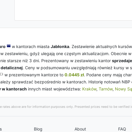
uro
w kantorach miasta
Jabłonka
. Zestawienie aktualnych kursó
 zestawieniu, gdyż ulegają one częstym aktualizacjom. Obecnie w ze
nie starsze niż 3 dni. Prezentowany w zestawieniu kantor
sprzedaje
y
detalicznej
. Ceny w podsumowaniu uwzględniają również kursy w
w prezentowanym kantorze to
0.0445 zł
. Podane ceny mają chara
należy sprawdzać bezpośrednio w kantorach. Historię notowań NBP
y w kantorach
innych miast województwa:
Kraków
,
Tarnów
,
Nowy S
 rates above are for information purposes only. Presented prices need to be verified in
s
Blog
About
FAQ