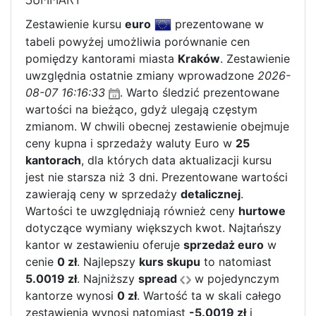
Zestawienie kursu
euro
prezentowane w
tabeli powyżej umożliwia porównanie cen
pomiędzy kantorami miasta
Kraków
. Zestawienie
uwzględnia ostatnie zmiany wprowadzone
2026-
08-07 16:16:33
. Warto śledzić prezentowane
wartości na bieżąco, gdyż ulegają częstym
zmianom. W chwili obecnej zestawienie obejmuje
ceny kupna i sprzedaży waluty Euro w
25
kantorach
, dla których data aktualizacji kursu
jest nie starsza niż 3 dni. Prezentowane wartości
zawierają ceny w sprzedaży
detalicznej
.
Wartości te uwzględniają również ceny
hurtowe
dotyczące wymiany większych kwot. Najtańszy
kantor w zestawieniu oferuje
sprzedaż euro
w
cenie
0 zł
. Najlepszy
kurs skupu
to natomiast
5.0019 zł
. Najniższy
spread
w pojedynczym
kantorze wynosi
0 zł
. Wartość ta w skali całego
zestawienia wynosi natomiast
-5.0019 zł
i