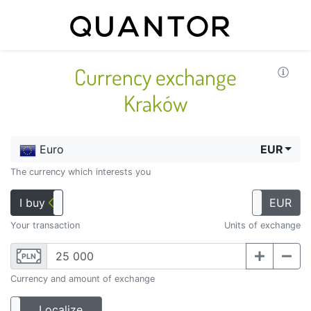
Currency exchange
Kraków
Euro
EUR
The currency which interests you
I buy
I sell
PLN
EUR
Your transaction
Units of exchange
PLN
Currency and amount of exchange
Localize