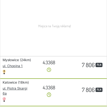
Mysłowice (24km)
4.3368
7 806
PLN
ul. Chopina 1
Katowice (18km)
4.3368
7 806
ul. Piotra Skargi
PLN
6a