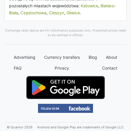
pozostałych miastach województwa:
Katowice
,
Bielsko-
Biała
,
Częstochowa
,
Cieszyn
,
Gliwice
.
Exchange rates above are for information purposes only. Presented prices need
to be verified in offices.
Advertising
Currency transfers
Blog
About
FAQ
Privacy
Contact
© Quantor 2026
Android and Google Play are trademarks of Google LLC.