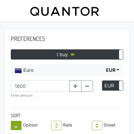
PREFERENCES
I buy
Euro
EUR
EUR
P
Enter amount
SORT
Opinion
Rate
Street