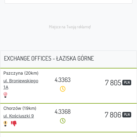
EXCHANGE OFFICES - ŁAZISKA GÓRNE
Pszczyna (20km)
4.3363
7 805
ul. Broniewskiego
PLN
1A
Chorzów (19km)
4.3368
7 806
PLN
ul. Kościuszki 9