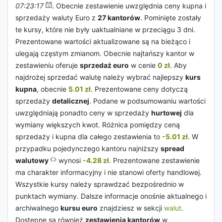
07:23:17
. Obecnie zestawienie uwzględnia ceny kupna i
sprzedaży waluty Euro z
27 kantorów
. Pominięte zostały
te kursy, które nie były uaktualniane w przeciągu 3 dni.
Prezentowane wartości aktualizowane są na bieżąco i
ulegają częstym zmianom. Obecnie najtańszy kantor w
zestawieniu oferuje
sprzedaż euro
w cenie
0 zł
. Aby
najdrożej sprzedać walutę należy wybrać najlepszy
kurs
kupna
, obecnie
5.01 zł
. Prezentowane ceny dotyczą
sprzedaży
detalicznej
. Podane w podsumowaniu wartości
uwzględniają ponadto ceny w sprzedaży
hurtowej
dla
wymiany większych kwot. Różnica pomiędzy ceną
sprzedaży i kupna dla całego zestawienia to
-5.01 zł
. W
przypadku pojedynczego kantoru najniższy
spread
walutowy
wynosi
-4.28 zł
. Prezentowane zestawienie
ma charakter informacyjny i nie stanowi oferty handlowej.
Wszystkie kursy należy sprawdzać bezpośrednio w
punktach wymiany. Dalsze informacje onośnie aktualnego i
archiwalnego
kursu euro
znajdziesz w sekcji
walut
.
Dostępne są również
zestawienia kantorów
w