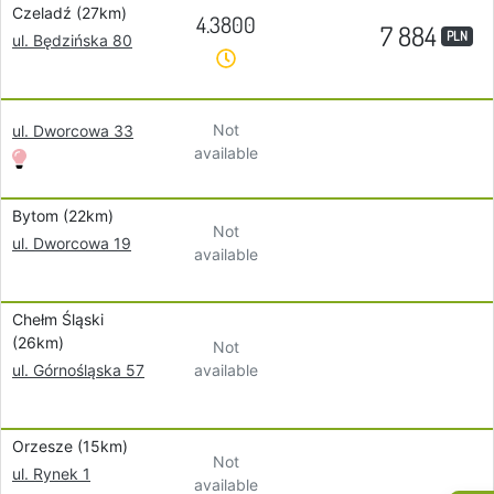
Czeladź (27km)
4.3800
7 884
PLN
ul. Będzińska 80
Not
ul. Dworcowa 33
available
Bytom (22km)
Not
ul. Dworcowa 19
available
Chełm Śląski
(26km)
Not
available
ul. Górnośląska 57
Orzesze (15km)
Not
ul. Rynek 1
available