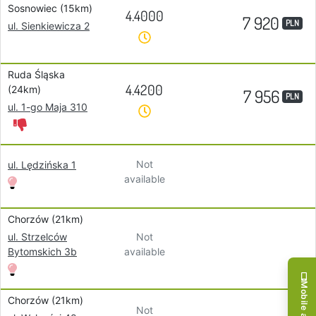
Sosnowiec (15km)
4.4000
7 920
PLN
ul. Sienkiewicza 2
Ruda Śląska
4.4200
(24km)
7 956
PLN
ul. 1-go Maja 310
Not
ul. Lędzińska 1
available
Chorzów (21km)
Not
ul. Strzelców
available
Bytomskich 3b
Chorzów (21km)
Not