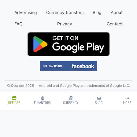
Advertising
Currency transfers
Blog
About
FAQ
Privacy
Contact
© Quantor 2026
Android and Google Play are trademarks of Google LLC.
OFFICES
E-KANTORS
CURRENCY
BLOG
MORE