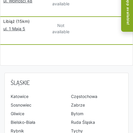
Mobile app available!
ul. Wolności 48
available
Libiąż (15km)
Not
ul. 1 Maja 5
available
ŚLĄSKIE
Katowice
Częstochowa
Sosnowiec
Zabrze
Gliwice
Bytom
Bielsko-Biała
Ruda Śląska
Rybnik
Tychy