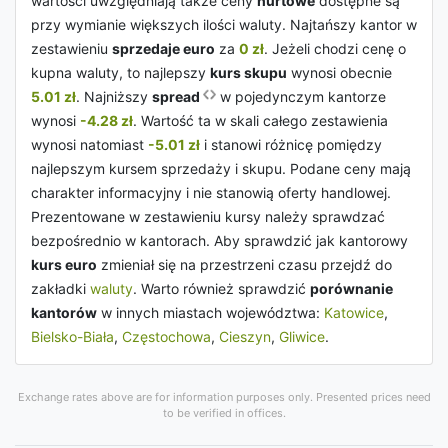
wartości uwzględniają także ceny
hurtowe
dostępne są
przy wymianie większych ilości waluty. Najtańszy kantor w
zestawieniu
sprzedaje euro
za
0 zł
. Jeżeli chodzi cenę o
kupna waluty, to najlepszy
kurs skupu
wynosi obecnie
5.01 zł
. Najniższy
spread
w pojedynczym kantorze
wynosi
-4.28 zł
. Wartość ta w skali całego zestawienia
wynosi natomiast
-5.01 zł
i stanowi różnicę pomiędzy
najlepszym kursem sprzedaży i skupu. Podane ceny mają
charakter informacyjny i nie stanowią oferty handlowej.
Prezentowane w zestawieniu kursy należy sprawdzać
bezpośrednio w kantorach. Aby sprawdzić jak kantorowy
kurs euro
zmieniał się na przestrzeni czasu przejdź do
zakładki
waluty
. Warto również sprawdzić
porównanie
kantorów
w innych miastach województwa:
Katowice
,
Bielsko-Biała
,
Częstochowa
,
Cieszyn
,
Gliwice
.
Exchange rates above are for information purposes only. Presented prices need
to be verified in offices.