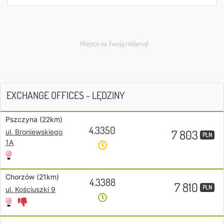
EXCHANGE OFFICES - LĘDZINY
Pszczyna (22km)
4.3350
7 803
ul. Broniewskiego
PLN
1A
Chorzów (21km)
4.3388
7 810
PLN
ul. Kościuszki 9