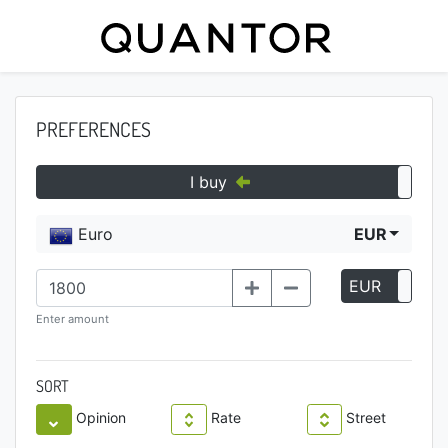
PREFERENCES
I buy
Euro
EUR
EUR
P
Enter amount
SORT
Opinion
Rate
Street