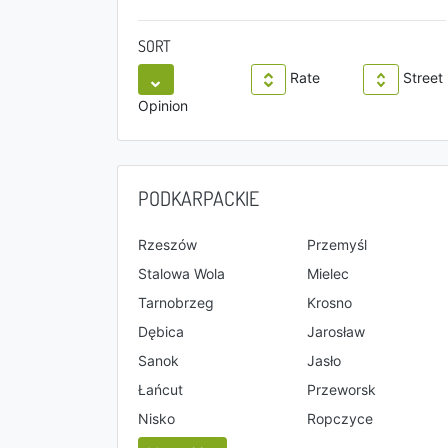
SORT
Rate
Street
Opinion
PODKARPACKIE
Rzeszów
Przemyśl
Stalowa Wola
Mielec
Tarnobrzeg
Krosno
Dębica
Jarosław
Sanok
Jasło
Łańcut
Przeworsk
Nisko
Ropczyce