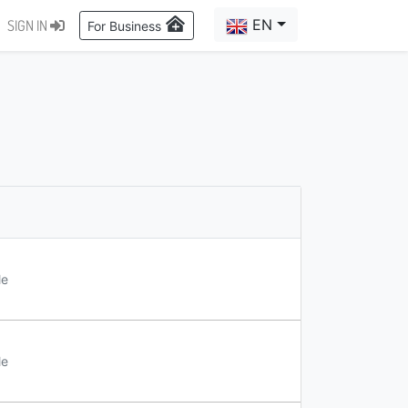
EN
SIGN IN
For Business
le
le