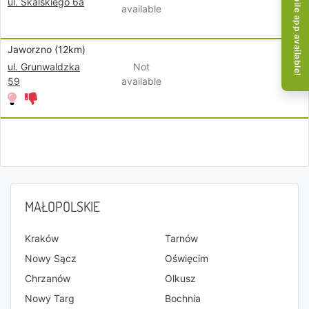
Mobile app available!
ul. Skalskiego 6a
available
Jaworzno (12km)
Not
ul. Grunwaldzka
available
59
MAŁOPOLSKIE
Kraków
Tarnów
Nowy Sącz
Oświęcim
Chrzanów
Olkusz
Nowy Targ
Bochnia