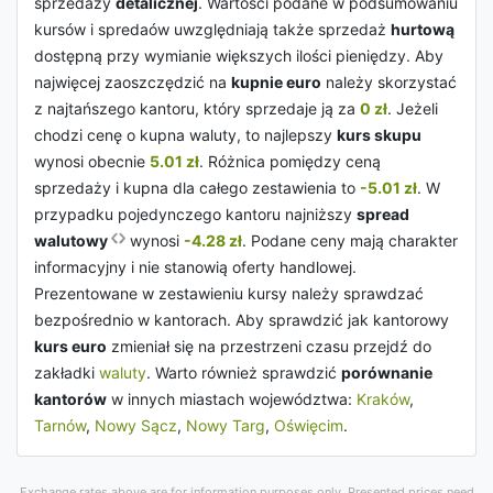
sprzedaży
detalicznej
. Wartości podane w podsumowaniu
kursów i spredaów uwzględniają także sprzedaż
hurtową
dostępną przy wymianie większych ilości pieniędzy. Aby
najwięcej zaoszczędzić na
kupnie euro
należy skorzystać
z najtańszego kantoru, który sprzedaje ją za
0 zł
. Jeżeli
chodzi cenę o kupna waluty, to najlepszy
kurs skupu
wynosi obecnie
5.01 zł
. Różnica pomiędzy ceną
sprzedaży i kupna dla całego zestawienia to
-5.01 zł
. W
przypadku pojedynczego kantoru najniższy
spread
walutowy
wynosi
-4.28 zł
. Podane ceny mają charakter
informacyjny i nie stanowią oferty handlowej.
Prezentowane w zestawieniu kursy należy sprawdzać
bezpośrednio w kantorach. Aby sprawdzić jak kantorowy
kurs euro
zmieniał się na przestrzeni czasu przejdź do
zakładki
waluty
. Warto również sprawdzić
porównanie
kantorów
w innych miastach województwa:
Kraków
,
Tarnów
,
Nowy Sącz
,
Nowy Targ
,
Oświęcim
.
Exchange rates above are for information purposes only. Presented prices need