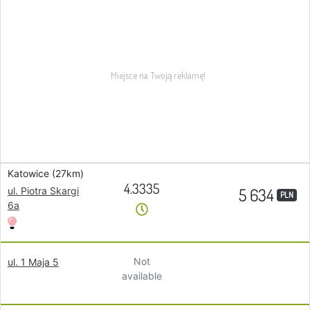
Katowice (27km)
4.3335
5 634
ul. Piotra Skargi
PLN
6a
Not
ul. 1 Maja 5
available