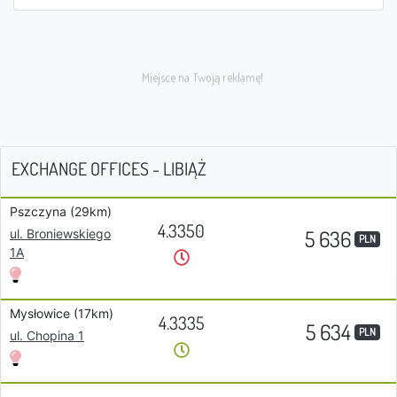
EXCHANGE OFFICES - LIBIĄŻ
Pszczyna (29km)
4.3350
5 636
ul. Broniewskiego
PLN
1A
Mysłowice (17km)
4.3335
5 634
PLN
ul. Chopina 1