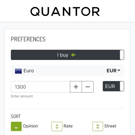
PREFERENCES
I buy
Euro
EUR
EUR
P
Enter amount
SORT
Opinion
Rate
Street