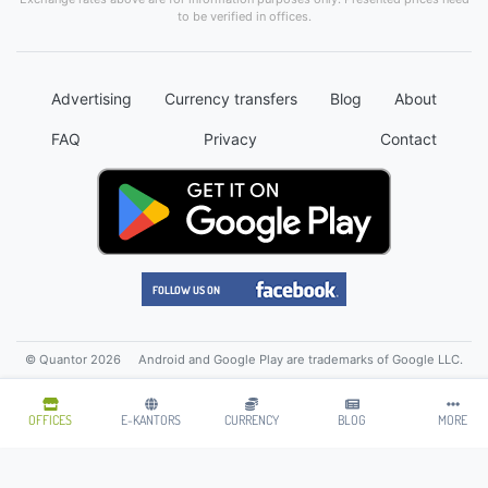
to be verified in offices.
Advertising
Currency transfers
Blog
About
FAQ
Privacy
Contact
© Quantor 2026
Android and Google Play are trademarks of Google LLC.
OFFICES
E-KANTORS
CURRENCY
BLOG
MORE