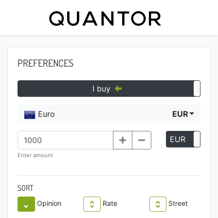
PREFERENCES
I buy
Euro
EUR
EUR
P
Enter amount
SORT
Opinion
Rate
Street