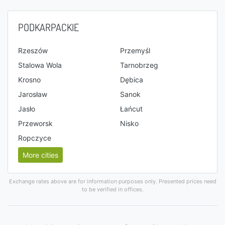
PODKARPACKIE
Rzeszów
Przemyśl
Stalowa Wola
Tarnobrzeg
Krosno
Dębica
Jarosław
Sanok
Jasło
Łańcut
Przeworsk
Nisko
Ropczyce
More cities
Exchange rates above are for information purposes only. Presented prices need
to be verified in offices.