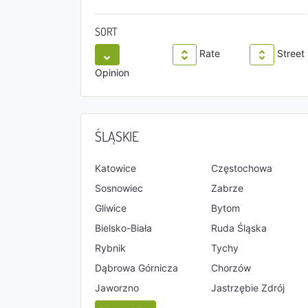
SORT
Rate
Street
Opinion
ŚLĄSKIE
Katowice
Częstochowa
Sosnowiec
Zabrze
Gliwice
Bytom
Bielsko-Biała
Ruda Śląska
Rybnik
Tychy
Dąbrowa Górnicza
Chorzów
Jaworzno
Jastrzębie Zdrój