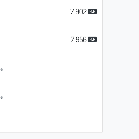
7 902
PLN
7 956
PLN
le
le