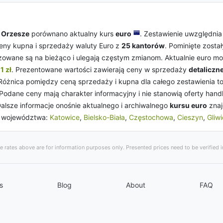
a
Orzesze
porównano aktualny kurs
euro
. Zestawienie uwzględni
ceny kupna i sprzedaży waluty Euro z
25 kantorów
. Pominięte został
izowane są na bieżąco i ulegają częstym zmianom. Aktualnie euro 
1 zł
. Prezentowane wartości zawierają ceny w sprzedaży
detaliczne
óżnica pomiędzy ceną sprzedaży i kupna dla całego zestawienia t
 Podane ceny mają charakter informacyjny i nie stanowią oferty han
lsze informacje onośnie aktualnego i archiwalnego
kursu euro
znaj
h województwa:
Katowice
,
Bielsko-Biała
,
Częstochowa
,
Cieszyn
,
Gliw
 rates above are for information purposes only. Presented prices need to be verified in
s
Blog
About
FAQ