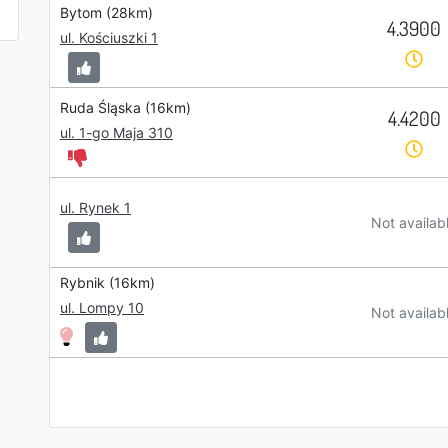
Bytom (28km)
4.3900
ul. Kościuszki 1
Ruda Śląska (16km)
4.4200
ul. 1-go Maja 310
ul. Rynek 1
Not availab
Rybnik (16km)
ul. Lompy 10
Not availab