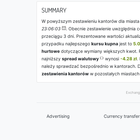
SUMMARY
W powyższym zestawieniu kantorów dla miast
23:06:03
. Obecnie zestawienie uwzględnia 
przeciągu 3 dni. Prezentowane wartości aktual
przypadku najlepszego
kursu kupna
jest to
5.0
hurtowe
dotyczące wymiany większych kwot. R
najniższy
spread walutowy
wynosi
-4.28 zł
.
należy sprawdzać bezpośrednio w kantorach. Da
zestawienia kantorów
w pozostałych miastac
Exchange
Advertising
Currency transfer