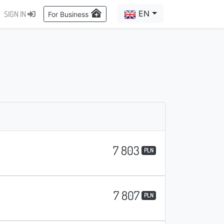
EN
SIGN IN
For Business
7 803
PLN
7 807
PLN