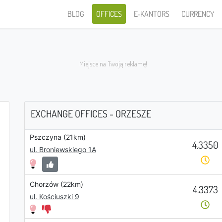
BLOG
OFFICES
E-KANTORS
CURRENCY
EXCHANGE OFFICES - ORZESZE
Pszczyna (21km)
4.3350
I sell
ul. Broniewskiego 1A
Chorzów (22km)
4.3373
PLN
ul. Kościuszki 9