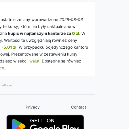
a ostatnie zmiany wprowadzone
2026-08-06
y te kursy, które nie były uaktualniane w
można
kupić w najtańszym kantorze za
0 zł
. W
j
. Wartości te uwzględniają również ceny
o
-5.01 zł
. W przypadku pojedynczego kantoru
dlowej. Prezentowane w zestawieniu kursy
dziesz w sekcji
walut
. Dostępne są również
ice
.
 offices.
Privacy
Contact