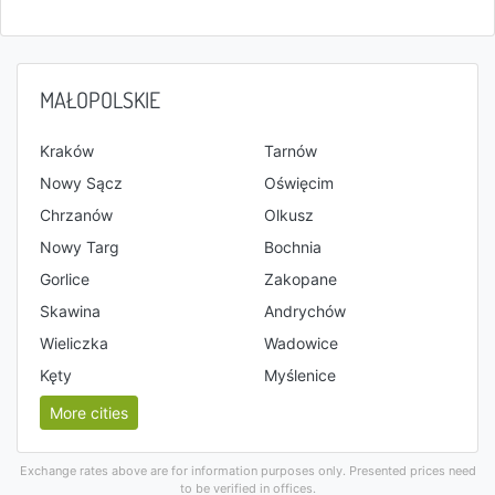
MAŁOPOLSKIE
Kraków
Tarnów
Nowy Sącz
Oświęcim
Chrzanów
Olkusz
Nowy Targ
Bochnia
Gorlice
Zakopane
Skawina
Andrychów
Wieliczka
Wadowice
Kęty
Myślenice
More cities
Exchange rates above are for information purposes only. Presented prices need
to be verified in offices.