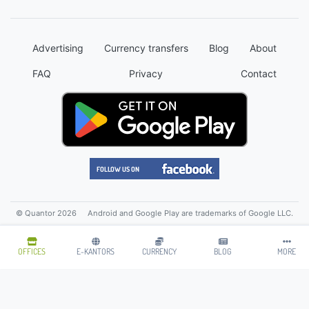
Advertising
Currency transfers
Blog
About
FAQ
Privacy
Contact
© Quantor 2026
Android and Google Play are trademarks of Google LLC.
OFFICES
E-KANTORS
CURRENCY
BLOG
MORE