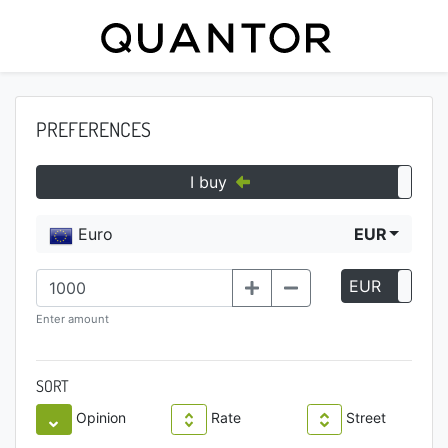
PREFERENCES
I buy
Euro
EUR
EUR
P
Enter amount
SORT
Opinion
Rate
Street