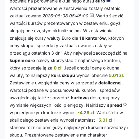
pozwala na porównanie aktualnego kursu
euro
.
Wartości prezentowane w zestawieniu zostały ostatnio
zaktualizowane
2026-08-08 05:45:00
. Warto śledzić
wartości kursów prezentowanych w zestawieniu, gdyż
ulegają one częstym aktualizacjom. W zestawieniu
znajdują się kursy waluty Euro dla
18 kantorów
, których
ceny skupu i sprzedaży zaktualizowane zostały w
przeciągu ostatnich 3 dni. Aby najwięcej zaoszczędzić na
kupnie euro
należy skorzystać z najtańszego kantoru,
który sprzedaje ją za
0 zł
. Jeżeli chodzi cenę o kupna
waluty, to najlepszy
kurs skupu
wynosi obecnie
5.01 zł
.
Zestawienie uwzględnia ceny w sprzedaży
detalicznej
.
Wartości podane w podsumowaniu kursów i spredaów
uwzględniają także sprzedaż
hurtową
dostępną przy
wymianie większych ilości pieniędzy. Najniższy
spread
w pojedynczym kantorze wynosi
-4.28 zł
. Wartość ta w
skali całego zestawienia wynosi natomiast
-5.01 zł
i
stanowi różnicę pomiędzy najlepszym kursem sprzedaży i
skupu. Prezentowane zestawienie ma charakter