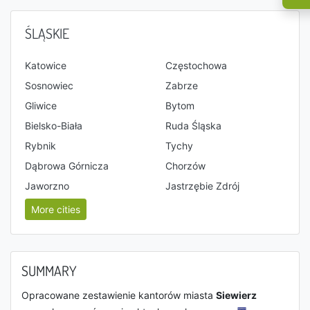
ŚLĄSKIE
Katowice
Częstochowa
Sosnowiec
Zabrze
Gliwice
Bytom
Bielsko-Biała
Ruda Śląska
Rybnik
Tychy
Dąbrowa Górnicza
Chorzów
Jaworzno
Jastrzębie Zdrój
More cities
SUMMARY
Opracowane zestawienie kantorów miasta
Siewierz