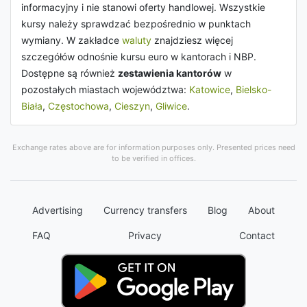
informacyjny i nie stanowi oferty handlowej. Wszystkie
kursy należy sprawdzać bezpośrednio w punktach
wymiany. W zakładce
waluty
znajdziesz więcej
szczegółów odnośnie kursu euro w kantorach i NBP.
Dostępne są również
zestawienia kantorów
w
pozostałych miastach województwa:
Katowice
,
Bielsko-
Biała
,
Częstochowa
,
Cieszyn
,
Gliwice
.
Exchange rates above are for information purposes only. Presented prices need
to be verified in offices.
Advertising
Currency transfers
Blog
About
FAQ
Privacy
Contact