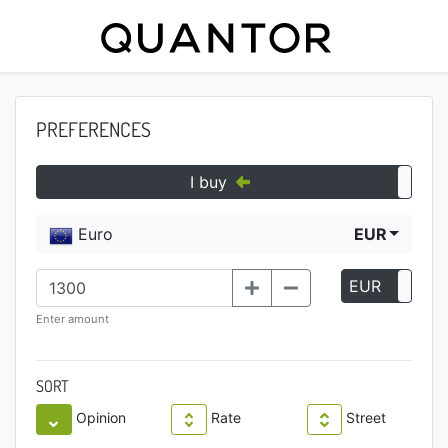
PREFERENCES
I buy
Euro
EUR
EUR
P
Enter amount
SORT
Opinion
Rate
Street