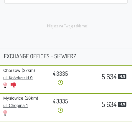
EXCHANGE OFFICES - SIEWIERZ
Chorzów (27km)
4.3335
5 634
PLN
ul. Kościuszki 9
Mysłowice (28km)
4.3335
5 634
PLN
ul. Chopina 1