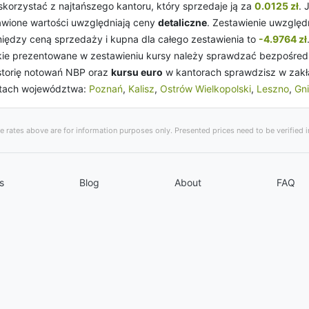
skorzystać z najtańszego kantoru, który sprzedaje ją za
0.0125 zł
. 
awione wartości uwzględniają ceny
detaliczne
. Zestawienie uwzglę
między ceną sprzedaży i kupna dla całego zestawienia to
-4.9764 zł
kie prezentowane w zestawieniu kursy należy sprawdzać bezpośred
Historię notowań NBP oraz
kursu euro
w kantorach sprawdzisz w zak
tach województwa:
Poznań
,
Kalisz
,
Ostrów Wielkopolski
,
Leszno
,
Gn
 rates above are for information purposes only. Presented prices need to be verified in
s
Blog
About
FAQ