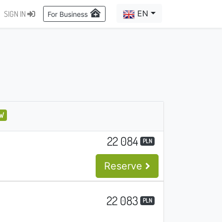
EN
SIGN IN
For Business
OW
22 084
PLN
Reserve
22 083
PLN