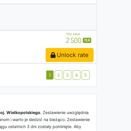
You save
2 500
PLN
Unlock rate
1
2
3
4
5
oj.
Wielkopolskie
go
. Zestawienie uwzględnia
nom i warto je śledzić na bieżąco. Zestawienie
iągu ostatnich 3 dni zostały pominięte. Aby