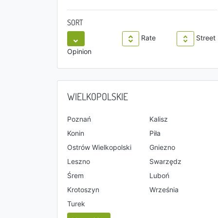
SORT
Rate
Street
Opinion
WIELKOPOLSKIE
Poznań
Kalisz
Konin
Piła
Ostrów Wielkopolski
Gniezno
Leszno
Swarzędz
Śrem
Luboń
Krotoszyn
Września
Turek