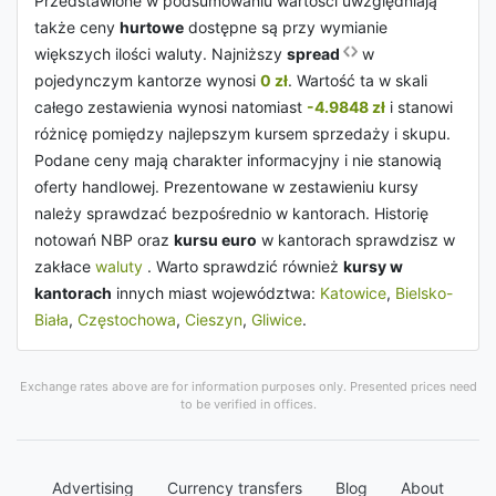
Przedstawione w podsumowaniu wartości uwzględniają
także ceny
hurtowe
dostępne są przy wymianie
większych ilości waluty. Najniższy
spread
w
pojedynczym kantorze wynosi
0 zł
. Wartość ta w skali
całego zestawienia wynosi natomiast
-4.9848 zł
i stanowi
różnicę pomiędzy najlepszym kursem sprzedaży i skupu.
Podane ceny mają charakter informacyjny i nie stanowią
oferty handlowej. Prezentowane w zestawieniu kursy
należy sprawdzać bezpośrednio w kantorach. Historię
notowań NBP oraz
kursu euro
w kantorach sprawdzisz w
zakłace
waluty
. Warto sprawdzić również
kursy w
kantorach
innych miast województwa:
Katowice
,
Bielsko-
Biała
,
Częstochowa
,
Cieszyn
,
Gliwice
.
Exchange rates above are for information purposes only. Presented prices need
to be verified in offices.
Advertising
Currency transfers
Blog
About