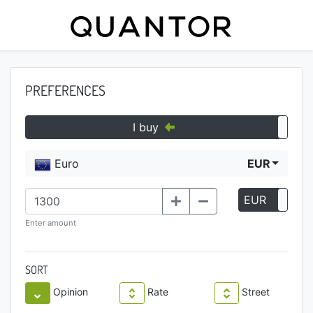
PREFERENCES
I buy
Euro
EUR
EUR
P
Enter amount
SORT
Opinion
Rate
Street