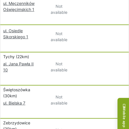
ul. Męczenników
Not
Oświęcimskich 1
available
ul. Osiedle
Not
Sikorskiego 1
available
Tychy (22km)
Not
al. Jana Pawła II
available
10
Świętoszówka
(30km)
Not
available
ul. Bielska 7
Mobile app available!
Zebrzydowice
(20km)