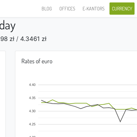
BLOG
OFFICES
E-KANTORS
CURRENCY
oday
98 zł
/
4.3461 zł
Rates of euro
4.40
4.35
4.30
4.25