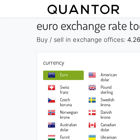
euro exchange rate t
Buy / sell in exchange offices:
4.26
currency
Euro
American
dolar
Swiss
Pound
franc
sterling
Czech
Swedish
koruna
krona
Norwegian
Danish
krone
krone
Australian
Canadian
dolar
dolar
Forint
Ukrainian