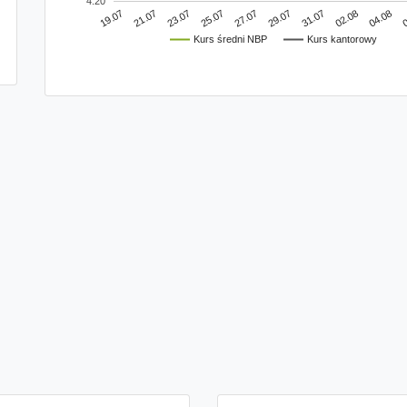
4.20
0
31.07
25.07
19.07
04.08
29.07
23.07
02.08
27.07
21.07
Kurs średni NBP
Kurs kantorowy