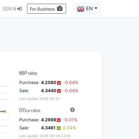
EN
SIGN IN
For Business
NBP rates
Purchase:
4.2580
-0.04%
Sale:
4.3440
-0.04%
Last update: 2026-08-07
Office rates
Purchase:
4.2698
-0.01%
Sale:
4.3461
0.04%
Last update: 2026-08-06 23:00