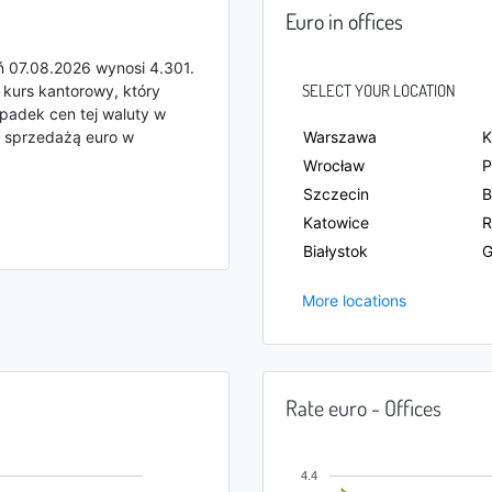
Euro in offices
ń 07.08.2026 wynosi 4.301.
SELECT YOUR LOCATION
 kurs kantorowy, który
spadek cen tej waluty w
 sprzedażą euro w
Warszawa
K
Wrocław
P
Szczecin
B
Katowice
R
Białystok
G
More locations
Rate euro - Offices
4.4