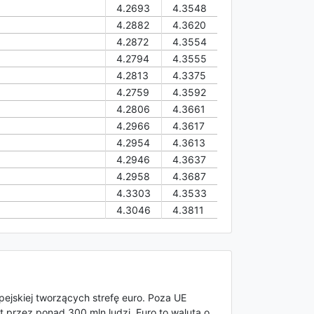
4.2693
4.3548
4.2882
4.3620
4.2872
4.3554
4.2794
4.3555
4.2813
4.3375
4.2759
4.3592
4.2806
4.3661
4.2966
4.3617
4.2954
4.3613
4.2946
4.3637
4.2958
4.3687
4.3303
4.3533
4.3046
4.3811
pejskiej tworzących strefę euro. Poza UE
t przez ponad 300 mln ludzi. Euro to waluta o