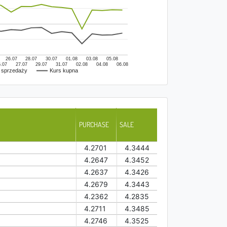
26.07
28.07
30.07
01.08
03.08
05.08
.07
27.07
29.07
31.07
02.08
04.08
06.08
 sprzedaży
Kurs kupna
PURCHASE
SALE
4.2701
4.3444
4.2647
4.3452
4.2637
4.3426
4.2679
4.3443
4.2362
4.2835
4.2711
4.3485
4.2746
4.3525