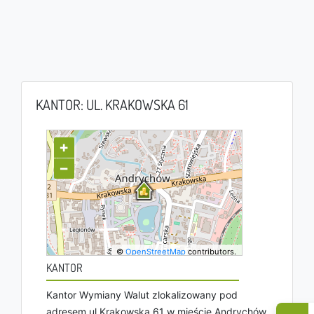
KANTOR: UL. KRAKOWSKA 61
+
−
©
OpenStreetMap
contributors.
KANTOR
Kantor Wymiany Walut zlokalizowany pod
adresem ul Krakowska 61 w mieście Andrychów