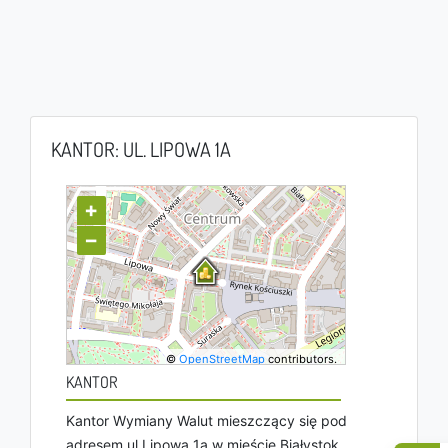
KANTOR: UL. LIPOWA 1A
+
−
©
OpenStreetMap
contributors.
KANTOR
Kantor Wymiany Walut mieszczący się pod
adresem ul Lipowa 1a w mieście Białystok