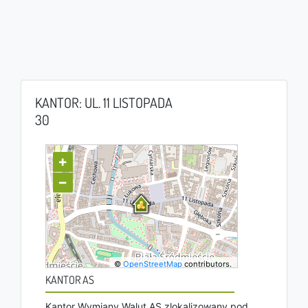
KANTOR: UL. 11 LISTOPADA
30
+
−
©
OpenStreetMap
contributors.
KANTOR AS
Kantor Wymiany Walut AS zlokalizowany pod