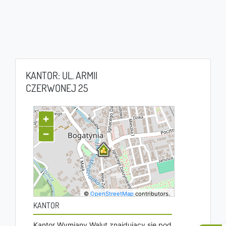
KANTOR: UL. ARMII
CZERWONEJ 25
+
−
©
OpenStreetMap
contributors.
KANTOR
Kantor Wymiany Walut znajdujący się pod