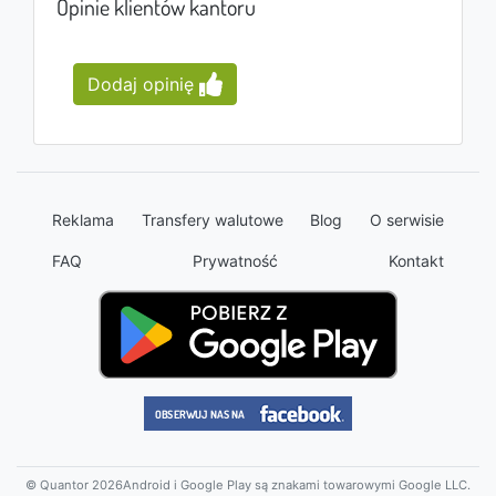
Opinie klientów kantoru
Dodaj opinię
Reklama
Transfery walutowe
Blog
O serwisie
FAQ
Prywatność
Kontakt
© Quantor 2026
Android i Google Play są znakami towarowymi Google LLC.