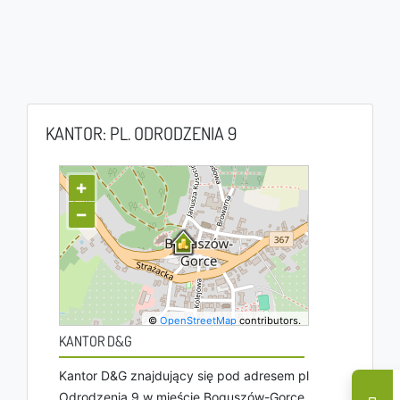
KANTOR: PL. ODRODZENIA 9
+
−
©
OpenStreetMap
contributors.
KANTOR D&G
Kantor D&G znajdujący się pod adresem pl
Odrodzenia 9 w mieście Boguszów-Gorce