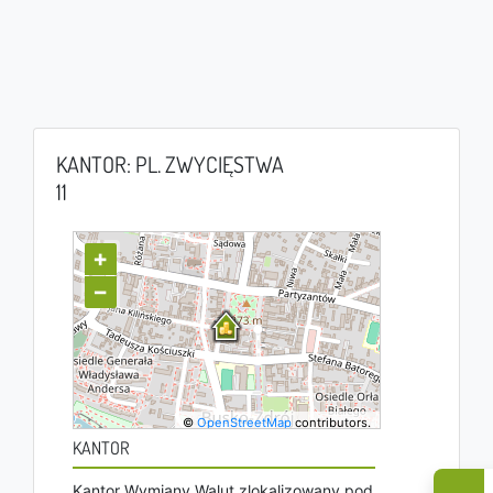
KANTOR: PL. ZWYCIĘSTWA
11
+
−
©
OpenStreetMap
contributors.
KANTOR
Kantor Wymiany Walut zlokalizowany pod