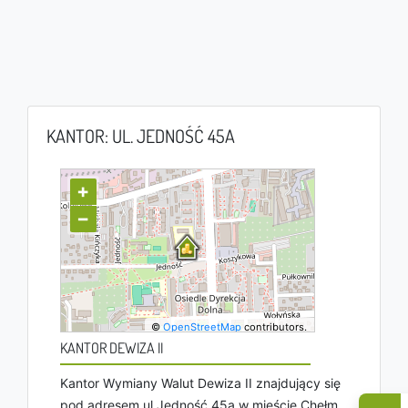
KANTOR: UL. JEDNOŚĆ 45A
+
−
©
OpenStreetMap
contributors.
KANTOR DEWIZA II
Kantor Wymiany Walut Dewiza II znajdujący się
pod adresem ul Jedność 45a w mieście Chełm