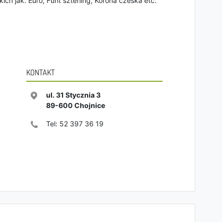
ich jak: Euro, Funt szterling, Korona czeska etc.
KONTAKT
ul. 31 Stycznia 3
89-600
Chojnice
Tel:
52 397 36 19