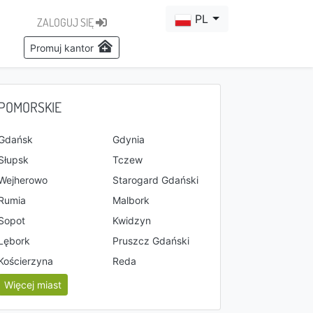
PL
ZALOGUJ SIĘ
Promuj kantor
POMORSKIE
Gdańsk
Gdynia
Słupsk
Tczew
Wejherowo
Starogard Gdański
Rumia
Malbork
Sopot
Kwidzyn
Lębork
Pruszcz Gdański
Kościerzyna
Reda
Więcej miast