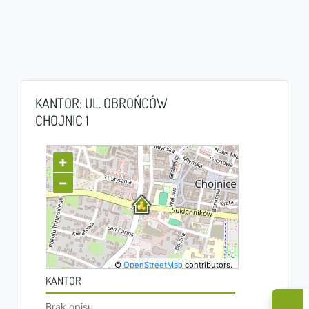
KANTOR: UL. OBROŃCÓW
CHOJNIC 1
+
−
©
OpenStreetMap
contributors.
KANTOR
Brak opisu.