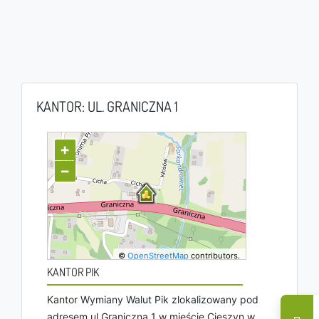
KANTOR: UL. GRANICZNA 1
+
−
©
OpenStreetMap
contributors.
KANTOR PIK
Kantor Wymiany Walut Pik zlokalizowany pod
adresem ul Graniczna 1 w mieście Cieszyn w