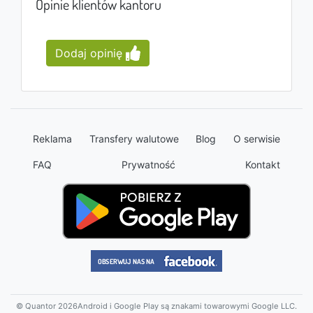
Opinie klientów kantoru
Dodaj opinię
Reklama
Transfery walutowe
Blog
O serwisie
FAQ
Prywatność
Kontakt
© Quantor 2026
Android i Google Play są znakami towarowymi Google LLC.