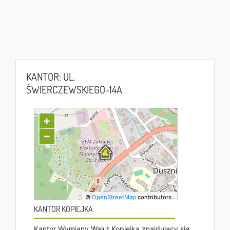
KANTOR: UL.
ŚWIERCZEWSKIEGO-14A
+
−
©
OpenStreetMap
contributors.
KANTOR KOPIEJKA
Kantor Wymiany Walut Kopiejka znajdujący się