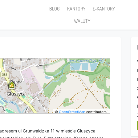
BLOG
KANTORY
E-KANTORY
WALUTY
©
OpenStreetMap
contributors.
 adresem ul Grunwaldzka 11 w mieście Głuszyca