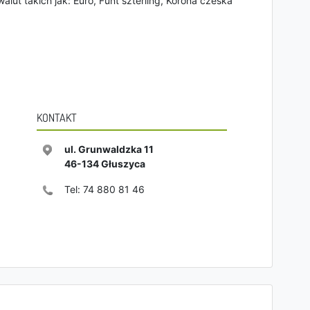
alut takich jak: Euro, Funt szterling, Korona czeska
KONTAKT
ul. Grunwaldzka 11
46-134
Głuszyca
Tel:
74 880 81 46