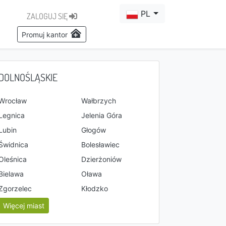
PL
ZALOGUJ SIĘ
Promuj kantor
DOLNOŚLĄSKIE
Wrocław
Wałbrzych
Legnica
Jelenia Góra
Lubin
Głogów
Świdnica
Bolesławiec
Oleśnica
Dzierżoniów
Bielawa
Oława
Zgorzelec
Kłodzko
Więcej miast