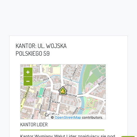
KANTOR: UL. WOJSKA
POLSKIEGO 59
+
−
©
OpenStreetMap
contributors.
KANTOR LIDER
Kantor Wymiany Walut Lider znajdujący się pod