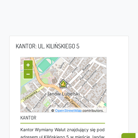
KANTOR: UL. KILIŃSKIEGO 5
+
−
©
OpenStreetMap
contributors.
KANTOR
Kantor Wymiany Walut znajdujący się pod
adresem ul Kilińskiego 5 w mieście Janów