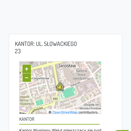
KANTOR: UL. SŁOWACKIEGO
23
+
−
©
OpenStreetMap
contributors.
KANTOR
Kantor Wymiany Walut mieszczący się pod