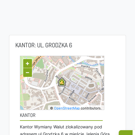
KANTOR: UL. GRODZKA 6
+
−
©
OpenStreetMap
contributors.
KANTOR
Kantor Wymiany Walut zlokalizowany pod
adresem ul Grodzka 6 w mieście Jelenia Góra