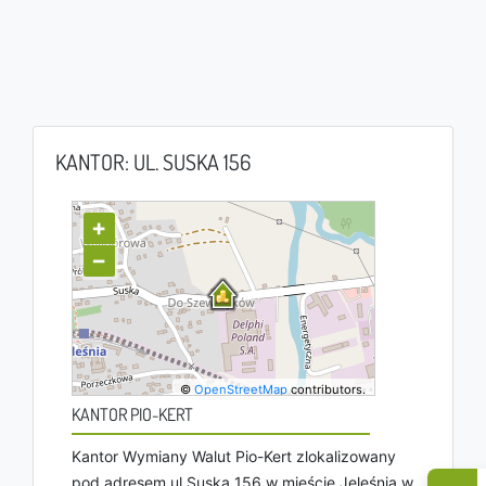
KANTOR: UL. SUSKA 156
+
−
©
OpenStreetMap
contributors.
KANTOR PIO-KERT
Kantor Wymiany Walut Pio-Kert zlokalizowany
pod adresem ul Suska 156 w mieście Jeleśnia w