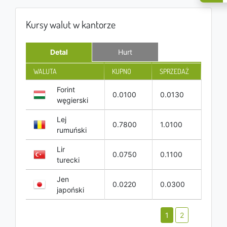
Kursy walut w kantorze
Detal
Hurt
WALUTA
KUPNO
SPRZEDAŻ
Forint
0.0100
0.0130
węgierski
Lej
0.7800
1.0100
rumuński
Lir
0.0750
0.1100
turecki
Jen
0.0220
0.0300
japoński
1
2