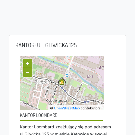
KANTOR: UL. GLIWICKA 125
+
−
©
OpenStreetMap
contributors.
KANTOR LOOMBARD
Kantor Loombard znajdujący się pod adresem
ul Gliwicka 125 w mieście Katowice w swojej