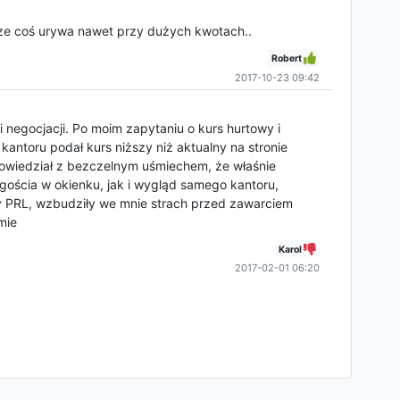
sze coś urywa nawet przy dużych kwotach..
Robert
2017-10-23 09:42
i negocjacji. Po moim zapytaniu o kurs hurtowy i
 kantoru podał kurs niższy niż aktualny na stronie
powiedział z bezczelnym uśmiechem, że właśnie
gościa w okienku, jak i wygląd samego kantoru,
y PRL, wzbudziły we mnie strach przed zawarciem
mie
Karol
2017-02-01 06:20