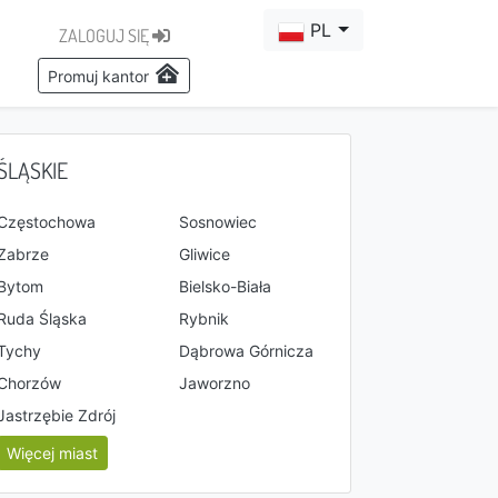
PL
ZALOGUJ SIĘ
Promuj kantor
ŚLĄSKIE
Częstochowa
Sosnowiec
Zabrze
Gliwice
Bytom
Bielsko-Biała
Ruda Śląska
Rybnik
Tychy
Dąbrowa Górnicza
Chorzów
Jaworzno
Jastrzębie Zdrój
Więcej miast