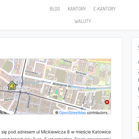
BLOG
KANTORY
E-KANTORY
WALUTY
©
OpenStreetMap
contributors.
 się pod adresem ul Mickiewicza 8 w mieście Katowice