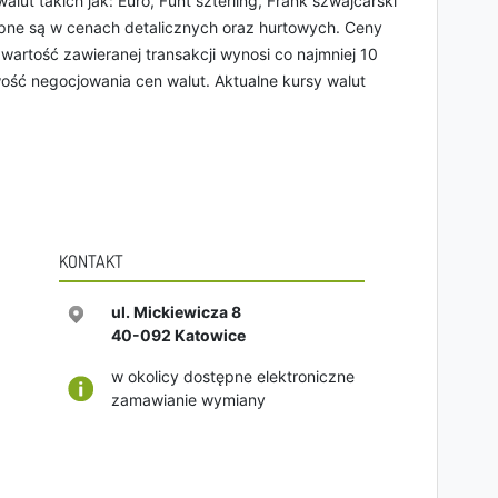
lut takich jak: Euro, Funt szterling, Frank szwajcarski
ępne są w cenach detalicznych oraz hurtowych. Ceny
wartość zawieranej transakcji wynosi co najmniej 10
wość negocjowania cen walut. Aktualne kursy walut
KONTAKT
ul. Mickiewicza 8
40-092
Katowice
w okolicy dostępne elektroniczne
zamawianie wymiany