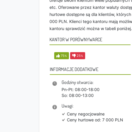
oferuje swoim klientom wiele popularnych wa
etc. Oferowane przez kantor waluty dost
hurtowe dostępne są dla klientów, których 
000 PLN. Klienci tego kantoru mają możli
kantoru sprawdzić można w tabeli poniżej.
KANTOR W PORÓWNYWARCE
75
25
%
%
INFORMACJE DODATKOWE
Godziny otwarcia:
Pn-Pt: 08:00-18:00
So: 08:00-13:00
Uwagi:
Ceny negocjowalne
Ceny hurtowe od: 7 000 PLN