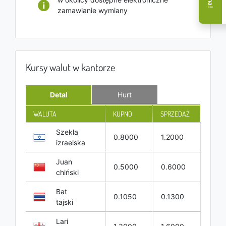
zamawianie wymiany
Kursy walut w kantorze
Detal
Hurt
WALUTA
KUPNO
SPRZEDAŻ
Szekla
0.8000
1.2000
izraelska
Juan
0.5000
0.6000
chiński
Bat
0.1050
0.1300
tajski
Lari