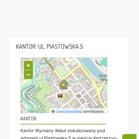
KANTOR: UL. PIASTOWSKA 5
+
−
©
OpenStreetMap
contributors.
KANTOR
Kantor Wymiany Walut zlokalizowany pod
adresem ul Piastowska 5 w mieście Kędzierzyn-