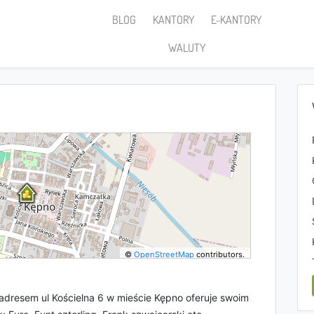
BLOG
KANTORY
E-KANTORY
WALUTY
©
OpenStreetMap
contributors.
adresem ul Kościelna 6 w mieście Kępno oferuje swoim