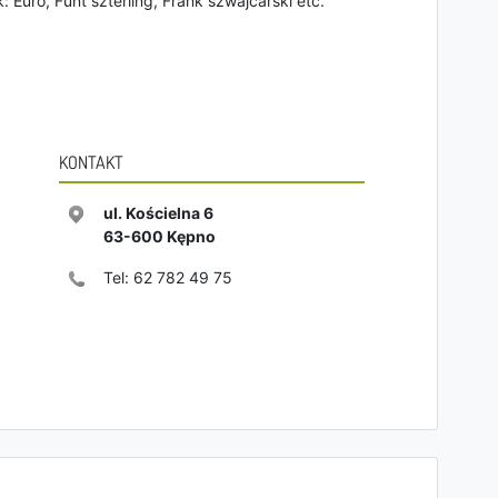
: Euro, Funt szterling, Frank szwajcarski etc.
KONTAKT
ul. Kościelna 6
63-600
Kępno
Tel:
62 782 49 75