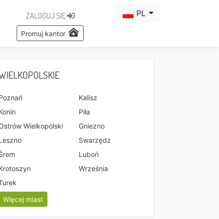
PL
ZALOGUJ SIĘ
Promuj kantor
WIELKOPOLSKIE
Poznań
Kalisz
Konin
Piła
Ostrów Wielkopolski
Gniezno
Leszno
Swarzędz
Śrem
Luboń
Krotoszyn
Września
Turek
Więcej miast