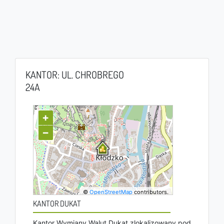
KANTOR: UL. CHROBREGO
24A
+
−
©
OpenStreetMap
contributors.
KANTOR DUKAT
Kantor Wymiany Walut Dukat zlokalizowany pod