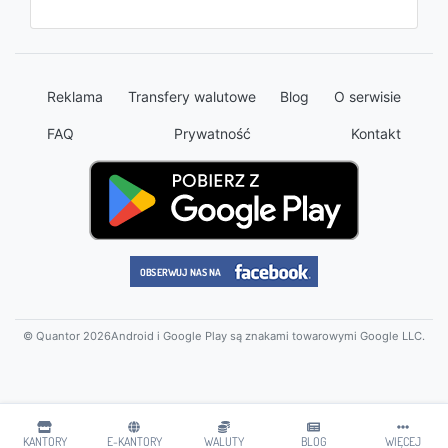
Reklama
Transfery walutowe
Blog
O serwisie
FAQ
Prywatność
Kontakt
© Quantor 2026
Android i Google Play są znakami towarowymi Google LLC.
KANTORY
E-KANTORY
WALUTY
BLOG
WIĘCEJ