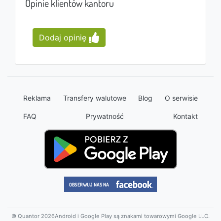
Opinie klientów kantoru
Dodaj opinię
Reklama
Transfery walutowe
Blog
O serwisie
FAQ
Prywatność
Kontakt
© Quantor 2026
Android i Google Play są znakami towarowymi Google LLC.