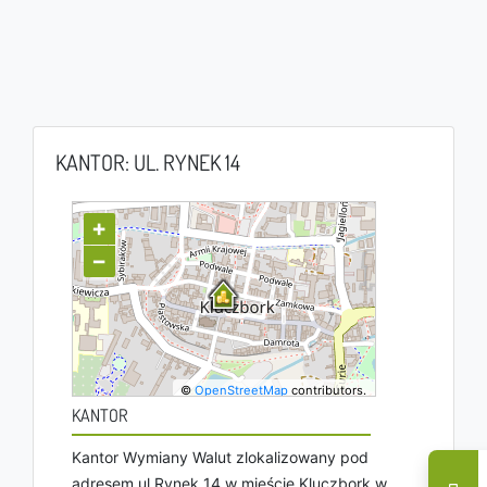
KANTOR: UL. RYNEK 14
+
−
©
OpenStreetMap
contributors.
KANTOR
Kantor Wymiany Walut zlokalizowany pod
adresem ul Rynek 14 w mieście Kluczbork w