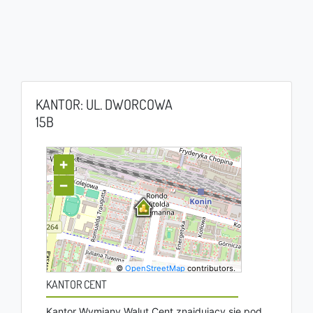
KANTOR: UL. DWORCOWA
15B
+
−
©
OpenStreetMap
contributors.
KANTOR CENT
Kantor Wymiany Walut Cent znajdujący się pod