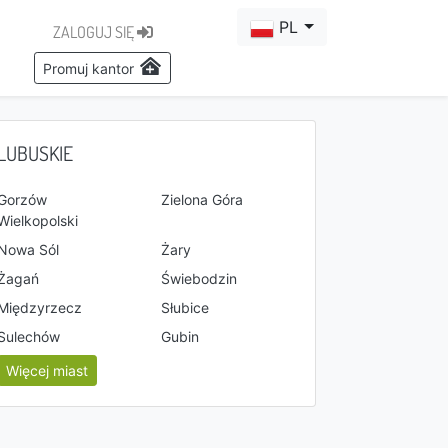
PL
ZALOGUJ SIĘ
Promuj kantor
LUBUSKIE
Gorzów
Zielona Góra
Wielkopolski
Nowa Sól
Żary
Żagań
Świebodzin
Międzyrzecz
Słubice
Sulechów
Gubin
Więcej miast