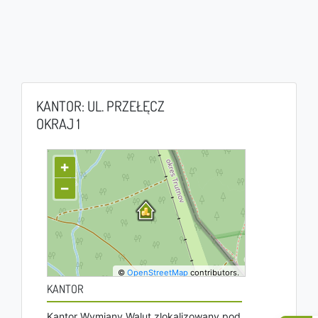
KANTOR: UL. PRZEŁĘCZ
OKRAJ 1
+
−
©
OpenStreetMap
contributors.
KANTOR
Kantor Wymiany Walut zlokalizowany pod