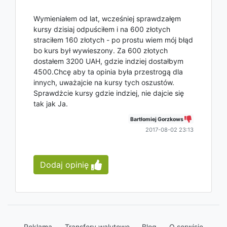
Wymieniałem od lat, wcześniej sprawdzałęm
kursy dzisiaj odpuściłem i na 600 złotych
straciłem 160 złotych - po prostu wiem mój błąd
bo kurs był wywieszony. Za 600 złotych
dostałem 3200 UAH, gdzie indziej dostałbym
4500.Chcę aby ta opinia była przestrogą dla
innych, uważajcie na kursy tych oszustów.
Sprawdżcie kursy gdzie indziej, nie dajcie się
tak jak Ja.
Bartłomiej Gorzkows
2017-08-02 23:13
Dodaj opinię
Reklama
Transfery walutowe
Blog
O serwisie