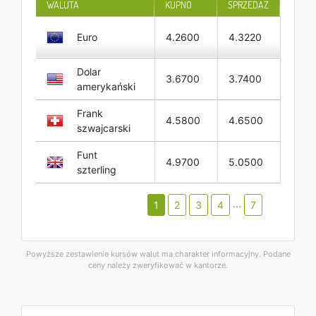
WALUTA
KUPNO
SPRZEDAŻ
Euro
4.2600
4.3220
Dolar
3.6700
3.7400
amerykański
Frank
4.5800
4.6500
szwajcarski
Funt
4.9700
5.0500
szterling
...
1
2
3
4
7
Powyższe zestawienie kursów walut ma charakter informacyjny. Podane
ceny należy zweryfikować w kantorze.