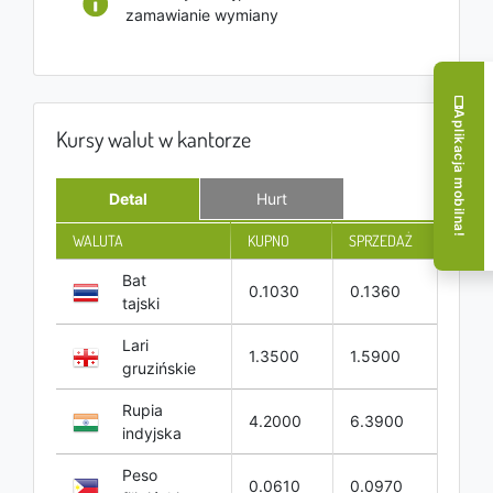
zamawianie wymiany
Aplikacja mobilna!
Kursy walut w kantorze
Detal
Hurt
WALUTA
KUPNO
SPRZEDAŻ
Bat
0.1030
0.1360
tajski
Lari
1.3500
1.5900
gruzińskie
Rupia
4.2000
6.3900
indyjska
Peso
0.0610
0.0970